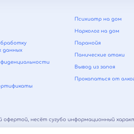
Психиатр на дом
Нарколог на дом
обработку
Паранойя
венцией психиатра-нарколога
х данных
Панические атаки
нфиденциальности
Вывод из запоя
Прокапаться от алко
сертификаты
й офертой, несёт сугубо информационный характ
тная палата)