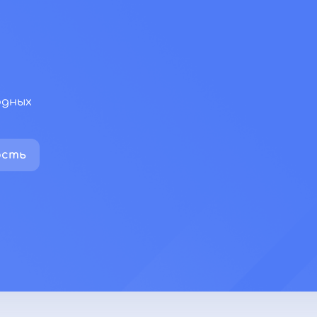
одных
палата)
ость
нсере