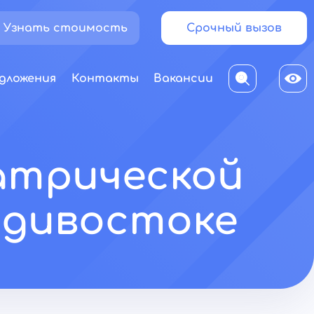
Узнать стоимость
Срочный вызов
дложения
Контакты
Вакансии
атрической
адивостоке