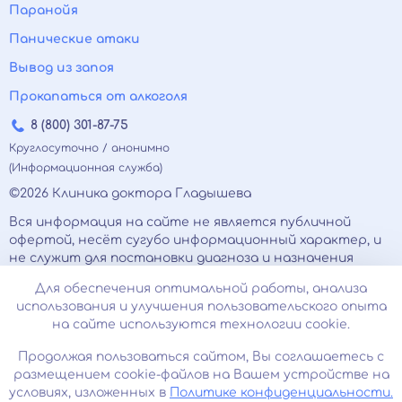
Паранойя
Панические атаки
Вывод из запоя
Прокапаться от алкоголя
8 (800) 301-87-75
Круглосуточно / анонимно
(Информационная служба)
©2026 Клиника доктора Гладышева
Вся информация на сайте не является публичной
офертой, несёт сугубо информационный характер, и
не служит для постановки диагноза и назначения
лечения.
Для обеспечения оптимальной работы, анализа
Есть противопоказания, необходимо
использования и улучшения пользовательского опыта
проконсультироваться с врачом. Консультационные
на сайте используются технологии cookie.
услуги, оказываемые по телефону, мессенджерам и в
соцсетях носят исключительно информационный
Продолжая пользоваться сайтом, Вы соглашаетесь с
характер и не являются медицинскими услугами.
размещением cookie-файлов на Вашем устройстве на
Оставаясь на сайте вы соглашаетесь на
условиях, изложенных в
Политике конфиденциальности.
использование cookies. 18+