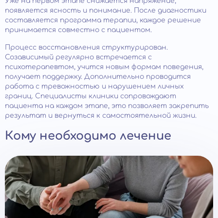
Уже на первом этапе снижается напряжение,
появляется ясность и понимание. После диагностики
составляется программа терапии, каждое решение
принимается совместно с пациентом.
Процесс восстановления структурирован.
Созависимый регулярно встречается с
психотерапевтом, учится новым формам поведения,
получает поддержку. Дополнительно проводится
работа с тревожностью и нарушением личных
границ. Специалисты клиники сопровождают
пациента на каждом этапе, это позволяет закрепить
результат и вернуться к самостоятельной жизни.
Кому необходимо лечение