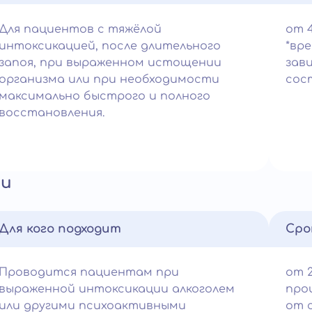
Для пациентов с тяжёлой
от 
интоксикацией, после длительного
*вр
запоя, при выраженном истощении
зав
организма или при необходимости
сос
максимально быстрого и полного
восстановления.
ии
Для кого подходит
Сро
Проводится пациентам при
от 2
выраженной интоксикации алкоголем
про
или другими психоактивными
от 