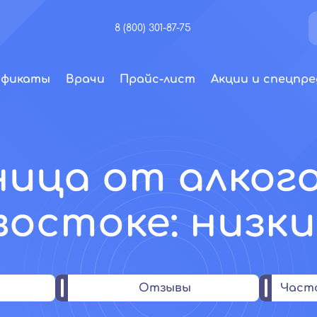
8 (800) 301-87-75
ификаты
Врачи
Прайс-лист
Акции и спецпре
ица от алког
остоке: низк
Отзывы
Част