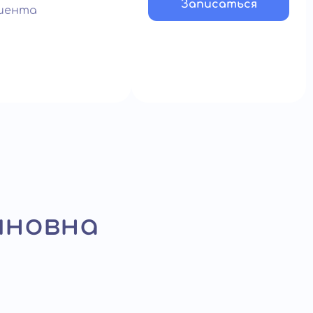
Записатьcя
иента
иновна