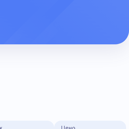
к
Цена