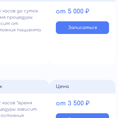
от 5 000 ₽
4 часов до суток
емя процедуры
исит от
Записатьcя
тояния пациента
к
Цена
от 3 500 ₽
 часов *время
цедуры зависит
состояния