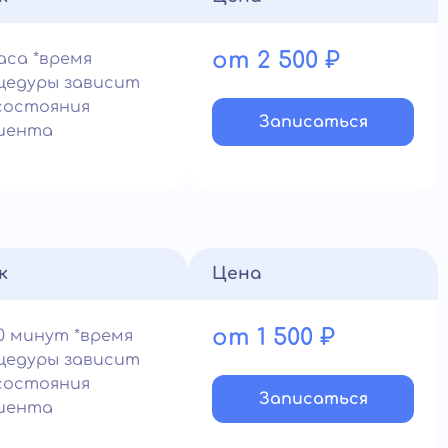
от 2 500 ₽
часа *время
цедуры зависит
состояния
Записатьcя
иента
к
Цена
от 1 500 ₽
0 минут *время
цедуры зависит
состояния
Записатьcя
иента