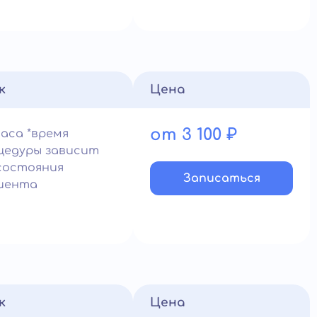
к
Цена
от 3 100 ₽
часа *время
цедуры зависит
состояния
Записатьcя
иента
к
Цена