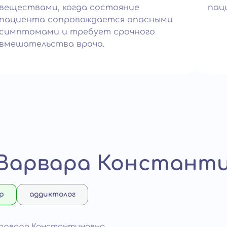
веществами, когда состояние
пац
пациента сопровождается опасными
симптомами и требует срочного
вмешательства врача.
 Варвара Констант
р
аддиктолог
Варвара Константиновна