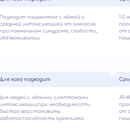
Подходит пациентам с лёгкой и
1-2 
средней интоксикацией от алкоголя,
про
при похмельном синдроме, слабости,
от 
обезвоживании.
пац
Для кого подходит
Сро
Для людей с лёгкими симптомами
30–4
интоксикации,при необходимости
про
быстро восстановить
от 
работоспособность организма.
пац