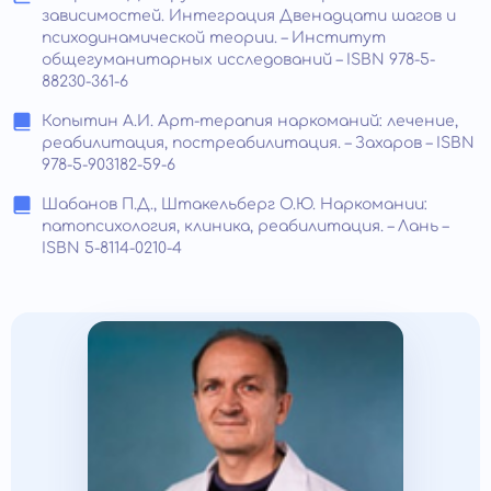
зависимостей. Интеграция Двенадцати шагов и
психодинамической теории. – Институт
общегуманитарных исследований – ISBN 978-5-
88230-361-6
Копытин А.И. Арт-терапия наркоманий: лечение,
реабилитация, постреабилитация. – Захаров – ISBN
978-5-903182-59-6
Шабанов П.Д., Штакельберг О.Ю. Наркомании:
патопсихология, клиника, реабилитация. – Лань –
ISBN 5-8114-0210-4