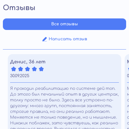
Отзывы
Все отзывы
Написать отзыв
Денис, 36 лет
30.09.2025
0
Я проходил реабилитацию по системе дей топ.
До этого был печальный опыт в других центрах,
толку просто не было. Здесь все устроено по-
другому: много групп, постоянная занятость,
строгие правила, но они реально работают.
Меняется не только поведение, но и мышление.
Никаких поблажек, зато чувствуешь, как реально
двигаешься вперед. Выписался с уверенностью,