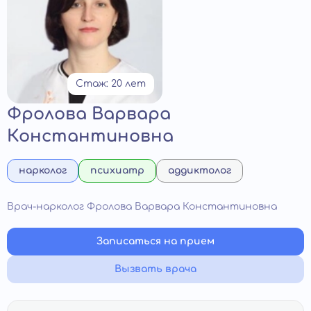
Стаж: 20 лет
Фролова Варвара
Константиновна
нарколог
психиатр
аддиктолог
Врач-нарколог Фролова Варвара Константиновна
Записаться на прием
Вызвать врача