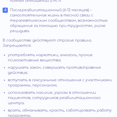
личных отношений и т. п.
Послереабилитационный (6-12 месяцев) –
самостоятельная жизнь в тесной связи с
терапевтическим сообществом, возможностью
обращения за помощью при трудностях, риске
рецидива.
В сообществе действуют строгие правила.
Запрещается:
употреблять наркотики, алкоголь, прочие
психоактивные вещества;
нарушать закон, совершать противоправные
действия;
вступать в сексуальные отношения с участниками
программы, персоналом;
использовать насилие, угрозы в отношении
пациентов, сотрудников реабилитационного
центра.
врать, обманывать, красть, саботировать работу
программы.