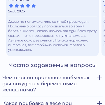
26.05.2025
0
Долго не понимала, что со мной происходит.
Постоянно боялась поправиться во время
беременности, отказывалась от еды. Врач сразу
сказал — это прегорексия, и нужна помощь.
Лечение дало результат. Начала нормально
питаться, вес стабилизировался, тревога
уменьшилась.
Часто задаваемые вопросы
Чем опасно принятие таблеток
для похудения беременными
женщинами?
Большинство препаратов для снижения веса содержат
Какая прибавка в весе при