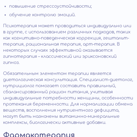
повышение стрессоустойчивости;
обучение контролю эмоций.
Психотерапия может проводиться индивидуально или
в группе, с использованием различных подходов, таких
как когнитивно-поведенческая коррекция, гештальт-
терапия, рациональная терапия, арт-терапия. В
некоторых случаях эффективной оказывается
гипнотерапия – классический или эриксоновский
гипноз.
Обязательным элементом терапии является
диетологическая консультация. Специалист-диетолог,
нутрициолог помогает составить правильный,
сбалансированный рацион питания, учитывая
индивидуальные потребности женщины, особенности
протекания беременности. Для нормализации обмена
веществ, восполнения нутриентного дефицита,
могут быть назначены витаминно-минеральные
комплексы, биологически активные добавки.
Фармакотерапия