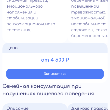
снижения тревоги,
беременным жен
эмоционального
повышенной
напряжения и
тревожностью,
стабилизации
эмоциональной
психоэмоционального
нестабильность
состояния.
страхами, связа
беременностью.
Цена
от 4 500 ₽
Записатьcя
Семейная консультация при
нарушениях пищевого поведения
Описание
Для кого подход