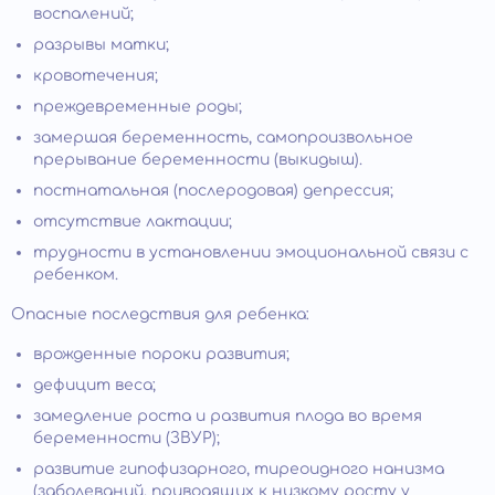
воспалений;
разрывы матки;
кровотечения;
преждевременные роды;
замершая беременность, самопроизвольное
прерывание беременности (выкидыш).
постнатальная (послеродовая) депрессия;
отсутствие лактации;
трудности в установлении эмоциональной связи с
ребенком.
Опасные последствия для ребенка:
врожденные пороки развития;
дефицит веса;
замедление роста и развития плода во время
беременности (ЗВУР);
развитие гипофизарного, тиреоидного нанизма
(заболеваний, приводящих к низкому росту у