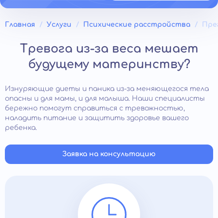
Главная
Услуги
Психические расстройства
Пре
Тревога из-за веса мешает
будущему материнству?
Изнуряющие диеты и паника из-за меняющегося тела
опасны и для мамы, и для малыша. Наши специалисты
бережно помогут справиться с тревожностью,
наладить питание и защитить здоровье вашего
ребенка.
Заявка на консультацию