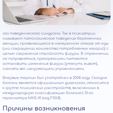
ого поведенческого синдрома. Так в психиатрии
называют патологическое поведение беременных
женщин, проявляющееся в намеренном отказе от еды
(или сокращении количества потребляемых калорий) с
целью сохранения стройности фигуры. В стремлении
не поправляться, прегорексички пытаются
остановить изменения фигуры (утянуть живот),
согнать вес изнуряющими упражнениями.
Впервые термин был употреблен в 2008 году. Сегодня
болезнь является официальным диагнозом, относится
к группе психических расстройств, включенных в
международную классификацию болезней 10-го
пересмотра МКБ-10 (код F50.8).
Причины возникновения