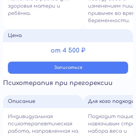
здоровья матери и
изменением пищ
ребёнка.
привычек во врем
беременности.
Цена
от 4 500 ₽
Записатьcя
Психотерапия при прегорексии
Описание
Для кого подход
Индивидуальная
Подходит пацие
психотерапевтическая
навязчивым стра
работа, направленная на
набора веса и