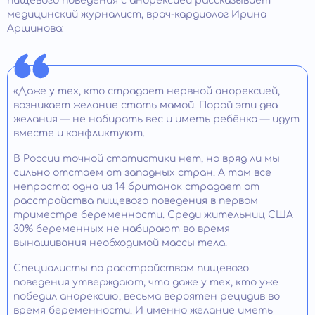
пищевого поведения с анорексией рассказывает
медицинский журналист, врач-кардиолог Ирина
Аршинова:
«Даже у тех, кто страдает нервной анорексией,
возникает желание стать мамой. Порой эти два
желания — не набирать вес и иметь ребёнка — идут
вместе и конфликтуют.
В России точной статистики нет, но вряд ли мы
сильно отстаем от западных стран. А там все
непросто: одна из 14 британок страдает от
расстройства пищевого поведения в первом
триместре беременности. Среди жительниц США
30% беременных не набирают во время
вынашивания необходимой массы тела.
Специалисты по расстройствам пищевого
поведения утверждают, что даже у тех, кто уже
победил анорексию, весьма вероятен рецидив во
время беременности. И именно желание иметь