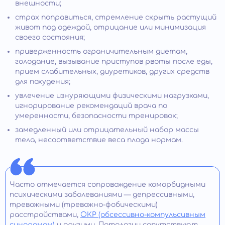
внешности;
страх поправиться, стремление скрыть растущий
живот под одеждой, отрицание или минимизация
своего состояния;
приверженность ограничительным диетам,
голодание, вызывание приступов рвоты после еды,
прием слабительных, диуретиков, других средств
для похудения;
увлечение изнуряющими физическими нагрузками,
игнорирование рекомендаций врача по
умеренности, безопасности тренировок;
замедленный или отрицательный набор массы
тела, несоответствие веса плода нормам.
Часто отмечается сопровождение коморбидными
психическими заболеваниями — депрессивными,
тревожными (тревожно-фобическими)
расстройствами,
ОКР (обсессивно-компульсивным
синдромом)
и другими. Патологии сопутствуют