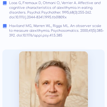
Loas G, Fremaux D, Otmani O, Verrier A. Affective and
cognitive characteristics of alexithymia in eating
disorders. Psychol Psychother. 1995;68(3):255-262.
doi:10.1111/j.2044-8341.1995.tb01809.x
Haviland MG, Warren WL, Riggs ML. An observer scale
to measure alexithymia. Psychosomatics. 2000;41(5):385-
392. doi:10.1176/appi.psy.41.5.385