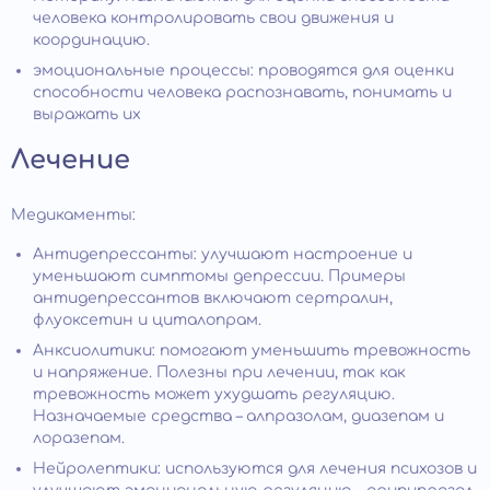
человека контролировать свои движения и
координацию.
эмоциональные процессы: проводятся для оценки
способности человека распознавать, понимать и
выражать их
Лечение
Медикаменты:
Антидепрессанты: улучшают настроение и
уменьшают симптомы депрессии. Примеры
антидепрессантов включают сертралин,
флуоксетин и циталопрам.
Анксиолитики: помогают уменьшить тревожность
и напряжение. Полезны при лечении, так как
тревожность может ухудшать регуляцию.
Назначаемые средства – алпразолам, диазепам и
лоразепам.
Нейролептики: используются для лечения психозов и