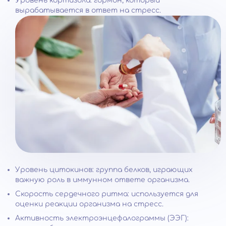
Уровень кортизола: гормон, который
вырабатывается в ответ на стресс.
Уровень цитокинов: группа белков, играющих
важную роль в иммунном ответе организма.
Скорость сердечного ритма: используется для
оценки реакции организма на стресс.
Активность электроэнцефалограммы (ЭЭГ):