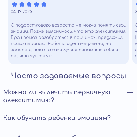
04.02.2025
С подросткового возраста не могла понять свои
эмоции. Позже выяснилось, что это алекситимия.
Врач помог разобраться в причинах, предложил
психотерапию. Работа идет медленно, но
заметно, что я стала лучше понимать себя и
то, что чувствую.
Часто задаваемые вопросы
Можно ли вылечить первичную
алекситимию?
В настоящее время не существует специфических
Как обучать ребенка эмоциям?
медикаментозных лекарственных препаратов для
лечения алекситимии, но психотерапия может быть
Обучение ребенка эмоциям является важным
очень эффективной в помощи людям, страдающим от