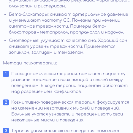
улучшают эмоциональную регуляцию – арипипразол,
оланзапин и рисперидон.
Бета-блокаторы: снижают артериальное давление
и уменьшают частоту СС. Полезны при лечении
симптомов тревожности. Примеры бета-
блокаторов – метопролол, пропранолол и надолол.
Снотворные: улучшают качество сна. Хороший сон
снижает уровень тревожности. Применяется
зопиклон, золпидем и темазепам.
Методы психотерапии:
Психодинамическая терапия: помогает пациенту
развить понимание своих эмоций и связей между
поведением. В ходе терапии пациенты работают
над разрешением конфликтов.
Когнитивно-поведенческая терапия: фокусируется
на изменении негативных мыслей и поведений.
Больные учатся узнавать и переоценивать свои
негативные мысли и поведения.
Терапия диалектического поведения: помогает