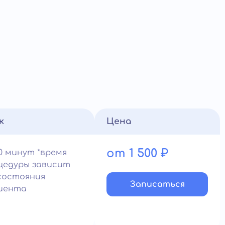
к
Цена
от 1 500 ₽
0 минут *время
цедуры зависит
состояния
Записатьcя
иента