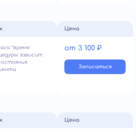
к
Цена
от 3 100 ₽
часа *время
цедуры зависит
состояния
Записатьcя
иента
к
Цена