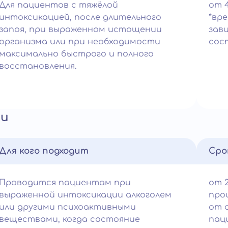
Для пациентов с тяжёлой
от 
интоксикацией, после длительного
*вр
запоя, при выраженном истощении
зав
организма или при необходимости
сос
максимально быстрого и полного
восстановления.
ии
Для кого подходит
Сро
Проводится пациентам при
от 2
выраженной интоксикации алкоголем
про
или другими психоактивными
от 
веществами, когда состояние
пац