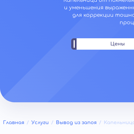
Капельница от похмелья
и уменьшения выраженн
для коррекции тошно
проц
Цены
Главная
Услуги
Вывод из запоя
Капельниц