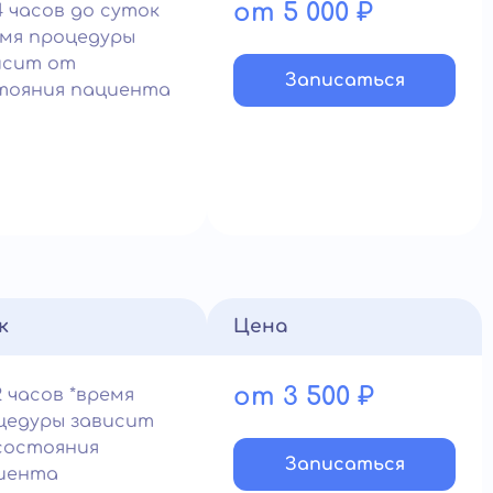
от 5 000 ₽
4 часов до суток
емя процедуры
исит от
Записатьcя
тояния пациента
к
Цена
от 3 500 ₽
 часов *время
цедуры зависит
состояния
Записатьcя
иента