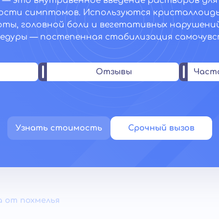
 — это внутривенное введение растворов дл
ости симптомов. Используются кристаллоид
ты, головной боли и вегетативных нарушений
едуры — постепенная стабилизация самочувс
Отзывы
Част
Узнать стоимость
Срочный вызов
а от похмелья