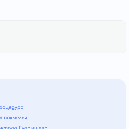
процедура
т похмелья
доктора Гладышева