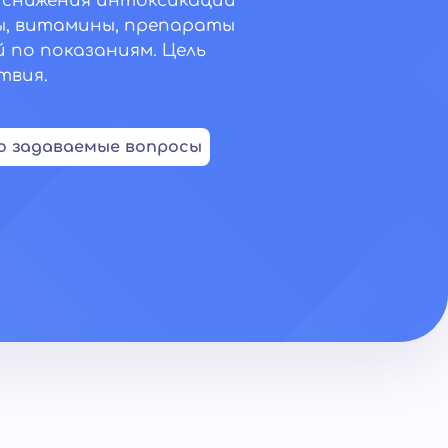
я снижения интоксикации
ы, витамины, препараты
 по показаниям. Цель
твия.
о задаваемые вопросы