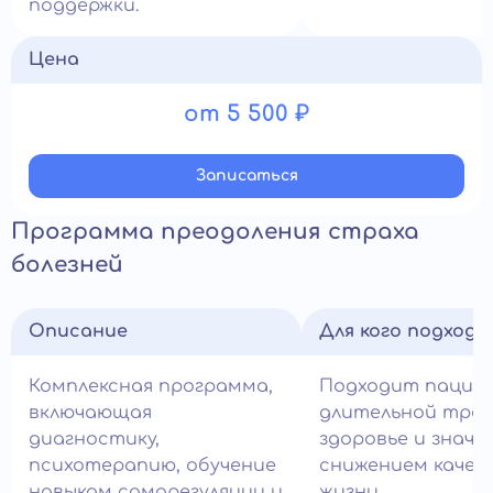
поддержки.
Цена
от 5 500 ₽
Записатьcя
Программа преодоления страха
болезней
Описание
Для кого подход
Комплексная программа,
Подходит пацие
включающая
длительной трев
диагностику,
здоровье и знач
психотерапию, обучение
снижением качес
навыкам саморегуляции и
жизни.