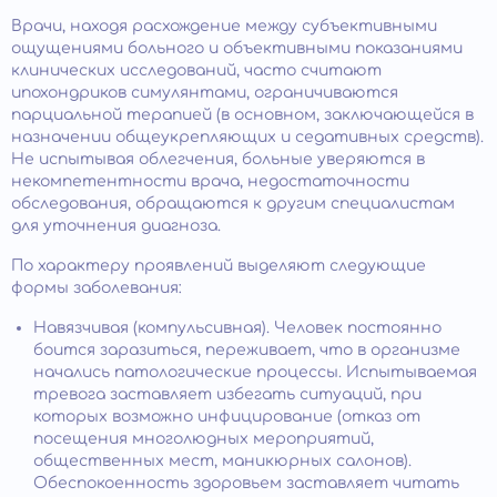
Врачи, находя расхождение между субъективными
ощущениями больного и объективными показаниями
клинических исследований, часто считают
ипохондриков симулянтами, ограничиваются
парциальной терапией (в основном, заключающейся в
назначении общеукрепляющих и седативных средств).
Не испытывая облегчения, больные уверяются в
некомпетентности врача, недостаточности
обследования, обращаются к другим специалистам
для уточнения диагноза.
По характеру проявлений выделяют следующие
формы заболевания:
Навязчивая (компульсивная). Человек постоянно
боится заразиться, переживает, что в организме
начались патологические процессы. Испытываемая
тревога заставляет избегать ситуаций, при
которых возможно инфицирование (отказ от
посещения многолюдных мероприятий,
общественных мест, маникюрных салонов).
Обеспокоенность здоровьем заставляет читать