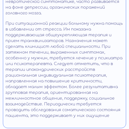
невротической симптоматике, часто развивается
на фоне депрессии, органических поражений
головного мозга.
При ситуационной реакции больному нужна помощь
в избавлении от стресса. Им показана
поддерживающая общеукрепляющая терапия и
прием транквилизаторов. Назначения может
сделать клиницист любой специальности. При
затяжном течении, выраженных симптомах,
особенно у мужчин, требуется лечение у психиатра
или психотерапевта. Следует отметить, что в
терапии ипохондрических расстройств
рациональная индивидуальная психотерапия,
направленная на повышение критичности,
обладает малым эффектом. Более результативна
групповая терапия, ориентированная на
межличностное общение, поддержку, социальное
взаимодействие. Периодически требуется
проводить обследования соматического состояния
пациента, это поддерживает у них ощущение