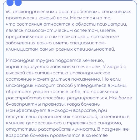
«С ипохондрическими расстройствами сталкивался
практически каждый врач. Несмотря на то,
что состояния относятся к области психиатрии,
являясь психосоматическим аспектом, иметь
представление о симптоматике и патогенезе
заболевания важно иметь специалистам-
клиницистам самых разных специальностей.
Ипохондрия трудно поддается лечению,
характеризуется затяжным течением. У людей с
высокой сенситивностью ипохондрическое
состояние может длиться пожизненно. Но если
ипохондрик находит способ утвердиться в жизни,
обретает уверенность в себе, то проявления
расстройства способны редуцироваться. Наиболее
благоприятны прогнозы, когда болезнь
манифестирует в молодом возрасте, при
отсутствии органических патологий, сочетании в
клинике депрессивного и тревожного синдрома,
отсутствии расстройств личности. В позднем же
возрасте болезнь проявляется в качестве