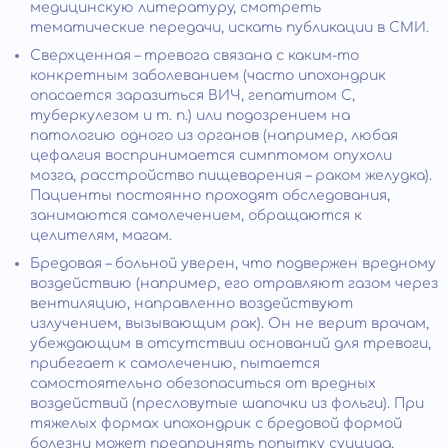
медицинскую литературу, смотреть
тематические передачи, искать публикации в СМИ.
Сверхценная – тревога связана с каким-то
конкретным заболеванием (часто ипохондрик
опасается заразиться ВИЧ, гепатитом C,
туберкулезом и т. п.) или подозрением на
патологию одного из органов (например, любая
цефалгия воспринимается симптомом опухоли
мозга, расстройство пищеварения – раком желудка).
Пациенты постоянно проходят обследования,
занимаются самолечением, обращаются к
целителям, магам.
Бредовая – больной уверен, что подвержен вредному
воздействию (например, его отравляют газом через
вентиляцию, направленно воздействуют
излучением, вызывающим рак). Он не верит врачам,
убеждающим в отсутствии оснований для тревоги,
прибегает к самолечению, пытается
самостоятельно обезопаситься от вредных
воздействий (пресловутые шапочки из фольги). При
тяжелых формах ипохондрик с бредовой формой
болезни может предпринять попытку суицида,