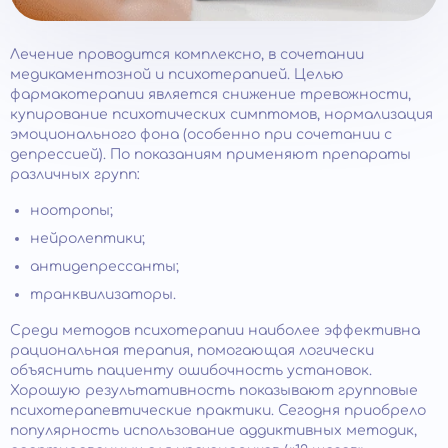
Лечение проводится комплексно, в сочетании
медикаментозной и психотерапией. Целью
фармакотерапии является снижение тревожности,
купирование психотических симптомов, нормализация
эмоционального фона (особенно при сочетании с
депрессией). По показаниям применяют препараты
различных групп:
ноотропы;
нейролептики;
антидепрессанты;
транквилизаторы.
Среди методов психотерапии наиболее эффективна
рациональная терапия, помогающая логически
объяснить пациенту ошибочность установок.
Хорошую результативность показывают групповые
психотерапевтические практики. Сегодня приобрело
популярность использование аддиктивных методик,