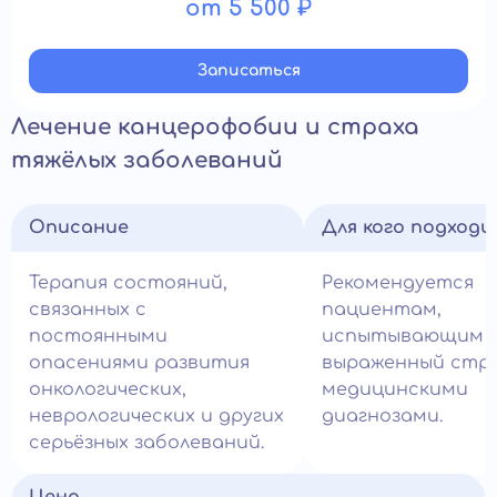
от 5 500 ₽
Записатьcя
Лечение канцерофобии и страха
тяжёлых заболеваний
Описание
Для кого подход
Терапия состояний,
Рекомендуется
связанных с
пациентам,
постоянными
испытывающим
опасениями развития
выраженный стра
онкологических,
медицинскими
неврологических и других
диагнозами.
серьёзных заболеваний.