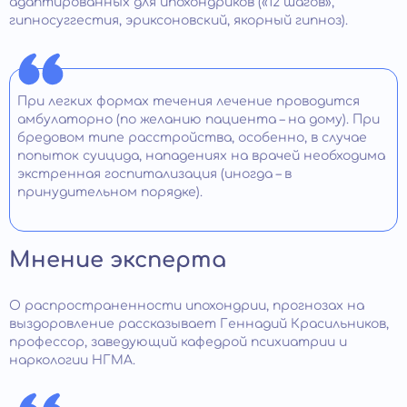
адаптированных для ипохондриков («12 шагов»,
гипносуггестия, эриксоновский, якорный гипноз).
При легких формах течения лечение проводится
амбулаторно (по желанию пациента – на дому). При
бредовом типе расстройства, особенно, в случае
попыток суицида, нападениях на врачей необходима
экстренная госпитализация (иногда – в
принудительном порядке).
Мнение эксперта
О распространенности ипохондрии, прогнозах на
выздоровление рассказывает Геннадий Красильников,
профессор, заведующий кафедрой психиатрии и
наркологии НГМА.