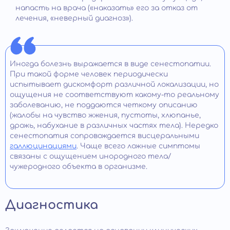
напасть на врача («наказать» его за отказ от
лечения, «неверный диагноз»).
Иногда болезнь выражается в виде сенестопатии.
При такой форме человек периодически
испытывает дискомфорт различной локализации, но
ощущения не соответствуют какому-то реальному
заболеванию, не поддаются четкому описанию
(жалобы на чувство жжения, пустоты, хлюпанье,
дрожь, набухание в различных частях тела). Нередко
сенестопатия сопровождается висцеральными
галлюцинациями
. Чаще всего ложные симптомы
связаны с ощущением инородного тела/
чужеродного объекта в организме.
Диагностика