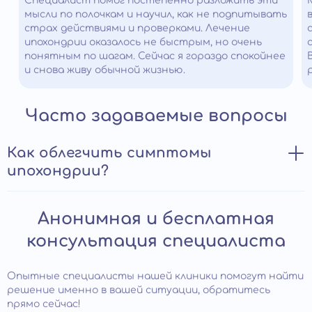
Специалист помог постепенно разложить эти
мысли по полочкам и научил, как не подпитывать
страх действиями и проверками. Лечение
ипохондрии оказалось не быстрым, но очень
понятным по шагам. Сейчас я гораздо спокойнее
и снова живу обычной жизнью.
Часто задаваемые вопросы
Как облегчить симптомы
ипохондрии?
При нетяжелой форме расстройства человек может
Анонимная и бесплатная
самостоятельно облегчить свое состояние.
Отвлечься от постоянных мыслей о болезни помогут
консультация специалиста
физические нагрузки, хобби, общение с друзьями.
Хорошие результаты дают занятия медитативными
практиками, направленными на повышения контроля
Опытные специалисты нашей клиники помогут найти
негативных мыслей и эмоций, йога. Рекомендуется
решение именно в вашей ситуации, обратитесь
избегать информацию, связанную с заболеваниями,
прямо сейчас!