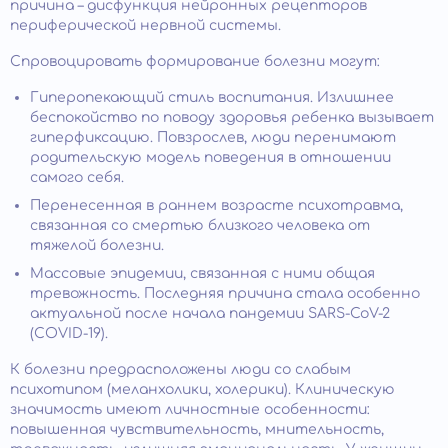
причина – дисфункция нейронных рецепторов
периферической нервной системы.
Спровоцировать формирование болезни могут:
Гиперопекающий стиль воспитания. Излишнее
беспокойство по поводу здоровья ребенка вызывает
гиперфиксацию. Повзрослев, люди перенимают
родительскую модель поведения в отношении
самого себя.
Перенесенная в раннем возрасте психотравма,
связанная со смертью близкого человека от
тяжелой болезни.
Массовые эпидемии, связанная с ними общая
тревожность. Последняя причина стала особенно
актуальной после начала пандемии SARS-CoV-2
(COVID-19).
К болезни предрасположены люди со слабым
психотипом (меланхолики, холерики). Клиническую
значимость имеют личностные особенности:
повышенная чувствительность, мнительность,