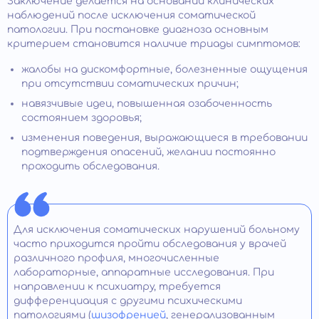
Заключение делается на основании клинических
наблюдений после исключения соматической
патологии. При постановке диагноза основным
критерием становится наличие триады симптомов:
жалобы на дискомфортные, болезненные ощущения
при отсутствии соматических причин;
навязчивые идеи, повышенная озабоченность
состоянием здоровья;
изменения поведения, выражающиеся в требовании
подтверждения опасений, желании постоянно
проходить обследования.
Для исключения соматических нарушений больному
часто приходится пройти обследования у врачей
различного профиля, многочисленные
лабораторные, аппаратные исследования. При
направлении к психиатру, требуется
дифференциация с другими психическими
патологиями (
шизофренией
, генерализованным