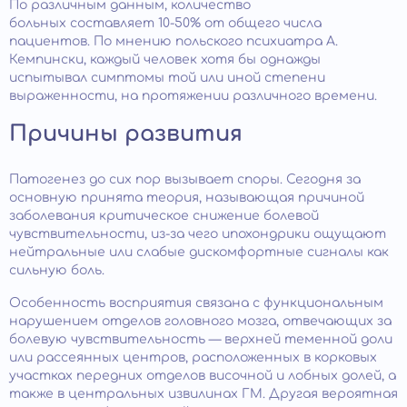
По различным данным, количество
больных составляет 10-50% от общего числа
пациентов. По мнению польского психиатра А.
Кемпински, каждый человек хотя бы однажды
испытывал симптомы той или иной степени
выраженности, на протяжении различного времени.
Причины развития
Патогенез до сих пор вызывает споры. Сегодня за
основную принята теория, называющая причиной
заболевания критическое снижение болевой
чувствительности, из-за чего ипохондрики ощущают
нейтральные или слабые дискомфортные сигналы как
сильную боль.
Особенность восприятия связана с функциональным
нарушением отделов головного мозга, отвечающих за
болевую чувствительность — верхней теменной доли
или рассеянных центров, расположенных в корковых
участках передних отделов височной и лобных долей, а
также в центральных извилинах ГМ. Другая вероятная