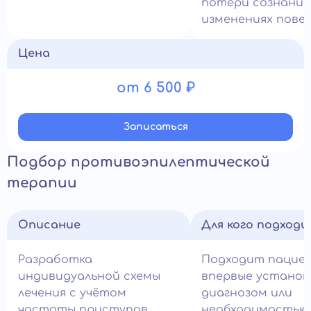
потери сознания
изменениях повед
Цена
от 6 500 ₽
Записатьcя
Подбор противоэпилептической
терапии
Описание
Для кого подход
Разработка
Подходит пацие
индивидуальной схемы
впервые устано
лечения с учётом
диагнозом или
частоты приступов,
необходимостью