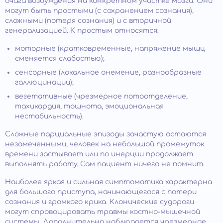
очага возбуждения на конкретном участке мозга. Они
могут быть простыми (с сохранением сознания),
сложными (потеря сознания) и с вторичной
генерализацией. К простым относятся:
моторные (кратковременные, напряжение мышц
сменяется слабостью);
сенсорные (локальное онемение, разнообразные
галлюцинации);
вегетативные (чрезмерное потоотделение,
тахикардия, тошнота, эмоциональная
нестабильность).
Сложные парциальные эпизоды зачастую остаются
незамеченными, человек на небольшой промежуток
времени застывает или по инерции продолжает
выполнять работу. Сам пациент ничего не помнит.
Наиболее яркая и сильная симптоматика характерна
для большого приступа, начинающегося с потери
сознания и громкого крика. Клонические судороги
могут спровоцировать травмы костно-мышечной
системы. Дополнительно наблюдается чрезмерное