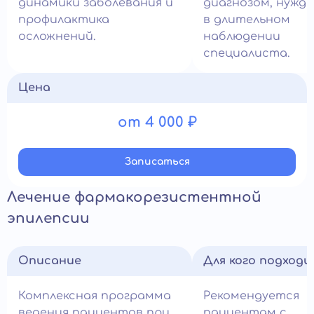
динамики заболевания и
диагнозом, нужд
профилактика
в длительном
осложнений.
наблюдении
специалиста.
Цена
от 4 000 ₽
Записатьcя
Лечение фармакорезистентной
эпилепсии
Описание
Для кого подход
Комплексная программа
Рекомендуется
ведения пациентов при
пациентам с