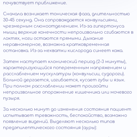
почувствует приближение.
Сначала возникает тоническая фаза, длительностью
30-45 секунд. Она сопровождается конвульсиями,
чрезмерным слюноотделением. Из-за гипертонуса
мышц верхние конечности непроизвольно сгибаются в
локтях, ноги остаются прямыми. Дыхание
неравномерное, возможна кратковременная
остановка. Из-за нехватки кислорода синеет кожа.
Затем наступает клонический период (2-3 минуты),
характеризующийся попеременным напряжением и
расслаблением мускулатуры (конвульсии, судороги).
Больной дергается, изгибается, кусает губы и язык.
При полном расслаблении может произойти
непроизвольное опорожнение кишечника или мочевого
пузыря.
За несколько минут до изменения состояния пациент
испытывает тревожность, беспокойство, возможно
появление видений. Выделяют несколько типов
предэпилептического состояния (ауры):