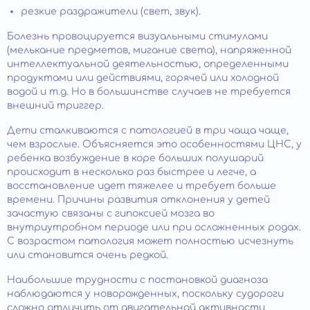
резкие раздражители (свет, звук).
Болезнь провоцируется визуальными стимулами
(мелькание предметов, мигание света), напряженной
интеллектуальной деятельностью, определенными
продуктами или действиями, горячей или холодной
водой и т.д. Но в большинстве случаев не требуется
внешний триггер.
Дети сталкиваются с патологией в три чаща чаще,
чем взрослые. Объясняется это особенностями ЦНС, у
ребенка возбуждение в коре больших полушарий
происходит в несколько раз быстрее и легче, а
восстановление идет тяжелее и требует больше
времени. Причины развития отклонения у детей
зачастую связаны с гипоксией мозга во
внутриутробном периоде или при осложненных родах.
С возрастом патология может полностью исчезнуть
или становится очень редкой.
Наибольшие трудности с постановкой диагноза
наблюдаются у новорожденных, поскольку судороги
сложно отличить от двигательной активности