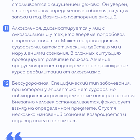
сталкивается с ощущением дежавю. Он уверен,
что переживал определенные события, ощущал
запахи и т.д. Возможно повторение эмоций.
Алкогольная. Диагностируется у лиц с
алкоголизмом и у тех, кто впервые попробовал
спиртные напитки. Может сопровождаться
судорогами, автоматическими действиями и
нарушениями сознания. В сложных ситуациях
провоцирует развитие психоза. Лечение
предусматривает одновременное прохождение
курса реабилитации от алкоголизма.
Бессудорожная. Специфический тип заболевания,
при котором у эпилептика нет судорог, но
наблюдаются кратковременные потери сознания.
Внезапно человек останавливается, фокусирует
взгляд на определенном предмете. Спустя
несколько мгновений сознание возвращается и
индивид ничего не помнит.