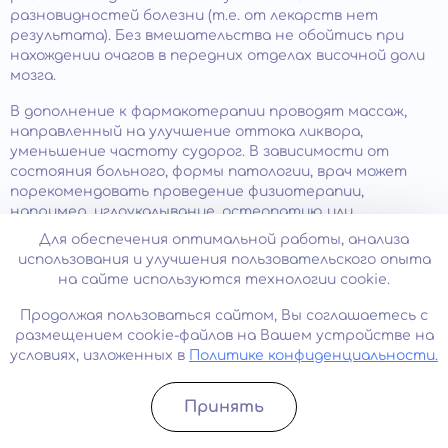
разновидностей болезни (т.е. от лекарств нет
результата). Без вмешательства не обойтись при
нахождении очагов в передних отделах височной доли
мозга.
В дополнение к фармакотерапии проводят массаж,
направленный на улучшение оттока ликвора,
уменьшение частоту судорог. В зависимости от
состояния больного, формы патологии, врач может
порекомендовать проведение физиотерапии,
например, иглоукалывание, остеопатию или
мануальную терапию. Лечебная гимнастика улучшает
Для обеспечения оптимальной работы, анализа
координацию движений. Также эпилептику
использования и улучшения пользовательского опыта
рекомендуется освоить техники медитации для
на сайте используются технологии cookie.
борьбы со стрессом.
Продолжая пользоваться сайтом, Вы соглашаетесь с
Мнение эксперта
размещением cookie-файлов на Вашем устройстве на
условиях, изложенных в
Политике конфиденциальности.
Казенных Татьяна Валентиновна, эпилептолог с 29-
летним стажем, рассказала о возможных последствиях:
Принять
Записатьcя
Позвонить