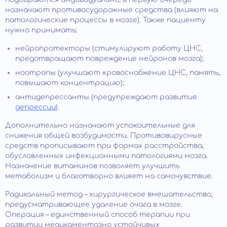
назначают противосудорожные средства (влияют на
патологические процессы в мозге). Также пациенту
нужно принимать:
нейропротекторы (стимулируют работу ЦНС,
предотвращают повреждение нейронов мозга);
ноотропы (улучшают кровоснабжение ЦНС, память,
повышают концентрацию);
антидепрессанты (предупреждают развитие
депрессии
).
Дополнительно назначают успокоительные для
снижения общей возбудимости. Противовирусные
средств прописывают при формах расстройства,
обусловленных инфекционными патологиями мозга.
Назначение витаминов позволяет улучшить
метаболизм и благотворно влияет на самочувствие.
Радикальный метод – хирургическое вмешательство,
предусматривающее удаление очага в мозге.
Операция – единственный способ терапии при
развитии медикаментозно устойчивых