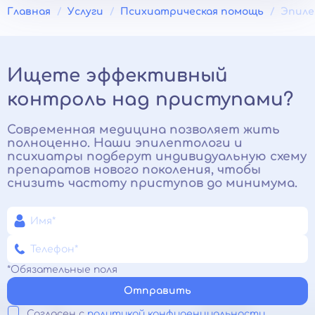
Главная
Услуги
Психиатрическая помощь
Эпиле
Ищете эффективный
контроль над приступами?
Современная медицина позволяет жить
полноценно. Наши эпилептологи и
психиатры подберут индивидуальную схему
препаратов нового поколения, чтобы
снизить частоту приступов до минимума.
*Обязательные поля
Отправить
Согласен с
политикой конфиденциальности