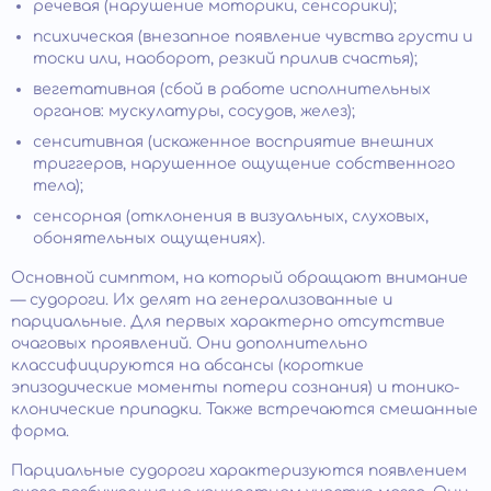
речевая (нарушение моторики, сенсорики);
психическая (внезапное появление чувства грусти и
тоски или, наоборот, резкий прилив счастья);
вегетативная (сбой в работе исполнительных
органов: мускулатуры, сосудов, желез);
сенситивная (искаженное восприятие внешних
триггеров, нарушенное ощущение собственного
тела);
сенсорная (отклонения в визуальных, слуховых,
обонятельных ощущениях).
Основной симптом, на который обращают внимание
— судороги. Их делят на генерализованные и
парциальные. Для первых характерно отсутствие
очаговых проявлений. Они дополнительно
классифицируются на абсансы (короткие
эпизодические моменты потери сознания) и тонико-
клонические припадки. Также встречаются смешанные
форма.
Парциальные судороги характеризуются появлением