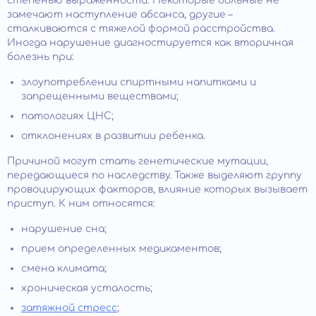
степенью выраженности. Некоторые больные не
замечают наступление абсанса, другие –
сталкиваются с тяжелой формой расстройства.
Иногда нарушение диагностируется как вторичная
болезнь при:
злоупотреблении спиртными напитками и
запрещенными веществами;
патологиях ЦНС;
отклонениях в развитии ребенка.
Причиной могут стать генетические мутации,
передающиеся по наследству. Также выделяют группу
провоцирующих факторов, влияние которых вызывает
приступ. К ним относятся:
нарушение сна;
прием определенных медикаментов;
смена климата;
хроническая усталость;
затяжной стресс
;