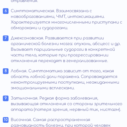
отравления.
Симптоматическая. Взаимосвязана с
новообразованиями, ЧМТ, интоксикациями.
Характеризуется многочисленными приступами с
обмороками и судорогами.
Джексоновская. Развивается при развитии
органической болезни мозга: опухоль, абсцесс и др.
Вызывает парциальные судороги в конкретной
части тела, которые при прогрессировании
отклонения переходят в генерализованные.
Лобная. Симптоматика зависит от того, какая
область лобной доли поражена. Сопровождается
неконтролируемыми поступками, неожиданными
эмоциональными всплесками.
Затылочная. Редкая форма заболевания,
вызывающая отклонения со стороны зрительного
аппарата (потеря зрения, нервный тик, нистагм).
Височная. Самая распространенная
разновидность болезни, при которой человек