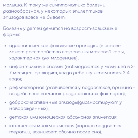
малыша. К тому же симптоматика болезни
разнообразная, у некоторых эпилептиков
эпизодов вовсе не бывает.
Болезнь у детей делится на возраст-зависимые
формы:
идиопатические фокальные припадки (в основе
лежат расстройства созревания мозговой коры,
характерная для младенцев);
инфантильные спазмы (наблюдаются у малышей в 3-
7 месяцев, проходят, когда ребенку исполнится 2-4
года);
рефлекторная (развивается у подростков, причина –
воздействие внешних раздражающих факторов);
доброкачественные эпизоды(диагностируют у
новорожденных);
детская или юношеская абсансная эпилепсия;
юношеская миоклоническая (хорошо поддается
терапии, возникает обычно после сна).