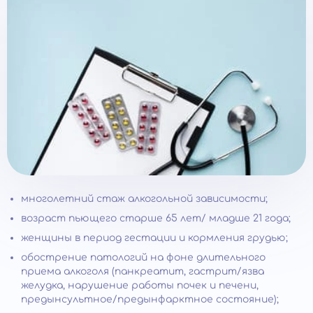
многолетний стаж алкогольной зависимости;
возраст пьющего старше 65 лет/ младше 21 года;
женщины в период гестации и кормления грудью;
обострение патологий на фоне длительного
приема алкоголя (панкреатит, гастрит/язва
желудка, нарушение работы почек и печени,
предынсультное/предынфарктное состояние);