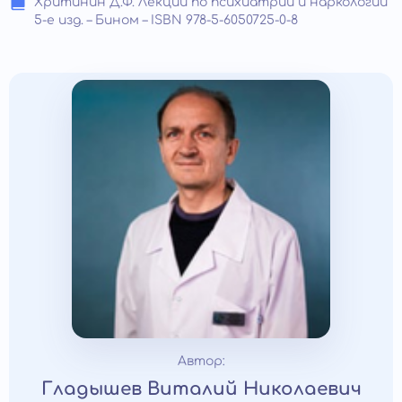
Хритинин Д.Ф. Лекции по психиатрии и наркологии
5-е изд. – Бином – ISBN 978-5-6050725-0-8
Автор:
Гладышев Виталий Николаевич