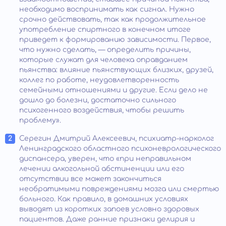
необходимо воспринимать как сигнал. Нужно
срочно действовать, так как продолжительное
употребление спиртного в конечном итоге
приведет к формированию зависимости. Первое,
что нужно сделать, — определить причины,
которые служат для человека оправданием
пьянства: влияние пьянствующих близких, друзей,
коллег по работе, неудовлетворенность
семейными отношениями и другие. Если дело не
дошло до болезни, достаточно сильного
психогенного воздействия, чтобы решить
проблему».
Серегин Дмитрий Алексеевич, психиатр-нарколог
Ленинградского областного психоневрологического
диспансера, уверен, что «при неправильном
лечении алкогольной абстиненции или его
отсутствии все может закончиться
необратимыми повреждениями мозга или смертью
больного. Как правило, в домашних условиях
выводят из коротких запоев условно здоровых
пациентов. Даже ранние признаки делирия и