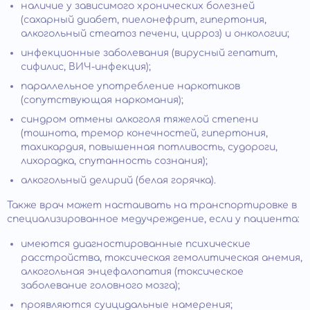
наличие у зависимого хронических болезней
(сахарный диабет, пиелонефрит, гипертония,
алкогольный стеатоз печени, цирроз) и онкологии;
инфекционные заболевания (вирусный гепатит,
сифилис, ВИЧ-инфекция);
параллельное употребление наркотиков
(сопутствующая наркомания);
синдром отмены алкоголя тяжелой степени
(тошнота, тремор конечностей, гипертония,
тахикардия, повышенная потливость, судороги,
лихорадка, спутанность сознания);
алкогольный делирий (белая горячка).
Также врач может настаивать на транспортировке в
специализированное медучреждение, если у пациента:
имеются диагностированные психические
расстройства, токсическая гемолитическая анемия,
алкогольная энцефалопатия (токсическое
заболевание головного мозга);
проявляются суицидальные намерения;