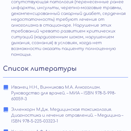
сопутствующая патология (перенесенные ранее
инфаркты, инсульты, черепно-мозговые травмы,
декомпенсированный сахарный диабет, сердечная
недостаточность) требуют лечения от
алкоголизма в стационаре. Нарушение этих
требований чревато развитием критических
ситуаций (кардиогенным шоком, нарушением
дыхания, сознания) в условиях, когда нет
возможности оказать пациенту полноценную
помощь».
Список литературы
Иванец Н.Н., Винникова М.А. Алкоголизм.
Руководство для врачей. – МИА – ISBN 978-5-998-
60059-3
Элленхорн М.Дж. Медицинская токсикология.
Диагностика и лечение отравлений. – Медицина –
ISBN 978-5-225-03323-1