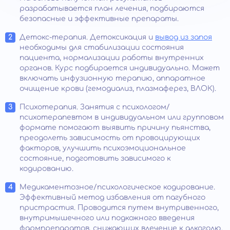
разрабатывается план лечения, подбираются
безопасные и эффективные препараты.
Детокс-терапия. Детоксикация и
вывод из запоя
необходимы для стабилизации состояния
пациента, нормализации работы внутренних
органов. Курс подбирается индивидуально. Может
включать инфузионную терапию, аппаратное
очищение крови (гемодиализ, плазмаферез, ВЛОК).
Психотерапия. Занятия с психологом/
психотерапевтом в индивидуальном или групповом
формате помогают выявить причину пьянства,
преодолеть зависимость от провоцирующих
факторов, улучшить психоэмоциональное
состояние, подготовить зависимого к
кодированию.
Медикаментозное/психологическое кодирование.
Эффективный метод избавления от пагубного
пристрастия. Проводится путем внутривенного,
внутримышечного или подкожного введения
фармпрепаратов, снижающих влечение к алкоголю,