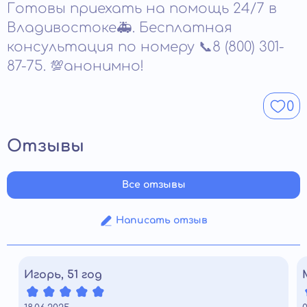
Готовы приехать на помощь 24/7 в
лечения составляет 6–12 месяцев. За это время
организм полностью очищается от токсинов,
Владивостоке🚑. Бесплатная
вырабатываются полезные привычки (правильное
консультация по номеру 📞8 (800) 301-
питание, соблюдение режима дня, занятия
87-75. 💯анонимно!
физкультурой), человек избавляется от физической и
психологической привязанности к спиртному.
0
Отзывы
Все отзывы
Написать отзыв
Игорь, 51 год