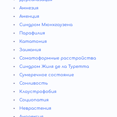
Амнезия
Аменция
Синдром Мюнхгаузена
Парафилия
Кататония
Заикания
Соматоформные расстройства
Синдром Жиля де ла Туретта
Сумеречное состояние
Сонливость
Клаустрофобия
Социопатия
Неврастения
Анорексия