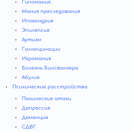
Гипомания
Мания преследования
Ипохондрия
Эпилепсия
Аутизм
Галлюцинации
Игромания
Болезнь Бинсвангера
Абулия
Психические расстройства
Панические атаки
Депрессия
Деменция
СДВГ