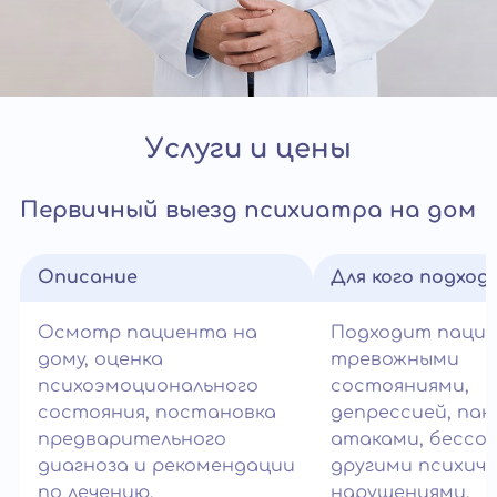
Услуги и цены
Первичный выезд психиатра на дом
Описание
Для кого подход
Осмотр пациента на
Подходит паци
дому, оценка
тревожными
психоэмоционального
состояниями,
состояния, постановка
депрессией, па
предварительного
атаками, бессо
диагноза и рекомендации
другими психич
по лечению.
нарушениями.