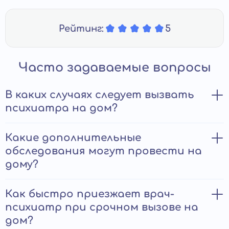
Рейтинг:
5
Часто задаваемые вопросы
В каких случаях следует вызвать
психиатра на дом?
Прием психиатра на дому требуется при наличии
Какие дополнительные
ряда проблем:
обследования могут провести на
дому?
Больной не признает наличие патологии,
отказывается посещать медучреждение. Врач
приходит домой под видом знакомого, наблюдает
Помимо устного опроса, психиатрического
Как быстро приезжает врач-
за пациентом, находит аргументы, убеждающие
тестирования, осмотра, врач проводит:
последнего начать лечение.
психиатр при срочном вызове на
Клиенту требуется конфиденциальность.
дом?
Экспресс-анализы. Позволяют проверить кровь на
Посещение частного врача останется