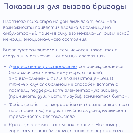
Показания для вызова бригады
Платного психиатра на дом вызывают, если нет
возможности привести человека в больницу на
амбулаторный прием в силу его нежелания, физической
немощи, эмоционального состояния.
Вызов предпочтителен, если человек находится в
следующих психоэмоциональных состояниях:
Депрессивное расстройство
, сопровождающееся
безразличием к внешнему миру, апатией,
эмоциональным и физическим истощением. В
тяжелых случаях больной не способен встать с
постели, поддерживать элементарную гигиену
(принимать душ, чистить зубы), заниматься бытом.
Фобии (особенно, агорафобия или боязнь открытого
пространства) не дают выйти из дома, вызывают
тревожность, беспокойство.
Кризис, психоэмоциональная травма. Например,
горе от утраты близкого, паника от пережитого