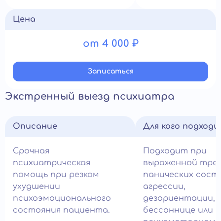
Цена
от 4 000 ₽
Записатьcя
Экстренный выезд психиатра
Описание
Для кого подход
Срочная
Подходит при
психиатрическая
выраженной трев
помощь при резком
панических состо
ухудшении
агрессии,
психоэмоционального
дезориентации,
состояния пациента.
бессоннице или