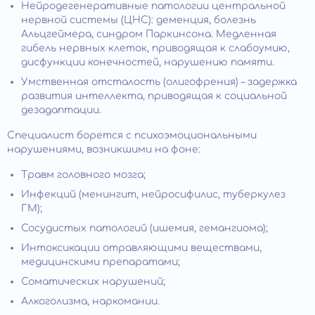
Нейродегенеративные патологии центральной
нервной системы (ЦНС): деменция, болезнь
Альцгеймера, синдром Паркинсона. Медленная
гибель нервных клеток, приводящая к слабоумию,
дисфункции конечностей, нарушению памяти.
Умственная отсталость (олигофрения) – задержка
развития интеллекта, приводящая к социальной
дезадаптации.
Специалист борется с психоэмоциональными
нарушениями, возникшими на фоне:
Травм головного мозга;
Инфекций (менингит, нейросифилис, туберкулез
ГМ);
Сосудистых патологий (ишемия, гемангиома);
Интоксикации отравляющими веществами,
медицинскими препаратами;
Соматических нарушений;
Алкоголизма, наркомании.