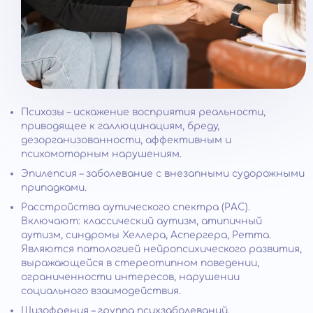
Психозы – искажение восприятия реальности,
приводящее к галлюцинациям, бреду,
дезорганизованности, аффективным и
психомоторным нарушениям.
Эпилепсия – заболевание с внезапными судорожными
припадками.
Расстройства аутического спектра (РАС).
Включают: классический аутизм, атипичный
аутизм, синдромы Хеллера, Аспергера, Ретта.
Являются патологией нейропсихического развития,
выражающейся в стереотипном поведении,
ограниченности интересов, нарушении
социального взаимодействия.
Шизофрения – группа психзаболеваний,