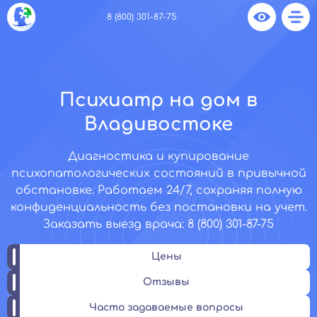
8 (800) 301-87-75
Психиатр на дом в
Владивостоке
Диагностика и купирование
психопатологических состояний в привычной
обстановке. Работаем 24/7, сохраняя полную
конфиденциальность без постановки на учет.
Заказать выезд врача: 8 (800) 301-87-75
Цены
Отзывы
Часто задаваемые вопросы