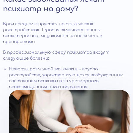
психиатр на дому?
Врач специализируется на психических
расстройствах. Терапия включает сеансы
психотерапии и медикаментозное лечение
препаратами.
В профессиональную сферу психиатра входят
следующие болезни:
Неврозы различной этиологии – группа
расстройств, характеризующаяся возбужденным
состоянием психики из-за чрезмерного
психоэмоционального напряжения.