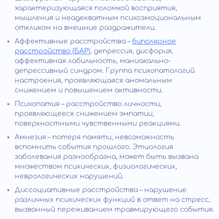
характеризующаяся поломкой восприятия,
мышления и неадекватным психоэмоциональным
откликом на внешние раздражители.
Аффективные расстройства –
биполярное
расстройство (БАР)
, депрессия, дисфория,
аффективная лабильность, маниакально-
депрессивный синдром. Группа психопатологий
настроения, проявляющаяся аномальным
снижением и повышением активности.
Психопатия – расстройство личности,
проявляющееся снижением эмпатии,
поверхностными чувственными реакциями.
Амнезия – потеря памяти, невозможность
вспомнить события прошлого. Этиология
заболевания разнообразна, может быть вызвана
множеством психических, физиологических,
неврологических нарушений.
Диссоциативные расстройства – нарушение
различных психических функций в ответ на стресс,
вызванный переживанием травмирующего события.