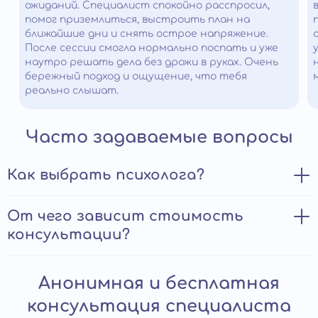
ожиданий. Специалист спокойно расспросил,
помог приземлиться, выстроить план на
ближайшие дни и снять острое напряжение.
После сессии смогла нормально поспать и уже
наутро решать дела без дрожи в руках. Очень
бережный подход и ощущение, что тебя
реально слышат.
Часто задаваемые вопросы
Как выбрать психолога?
Несколько практичных советов:
От чего зависит стоимость
консультации?
Заранее обозначьте тематику проблемы.
Изучите сайты клиник: списки специалистов,
Немаловажный критерий подбора платного
репутацию, отзывы.
Анонимная и бесплатная
специалиста – стоимость разовой консультации
Уточните информацию о выбранном психологе:
психолога. Цена зависит от следующих факторов:
консультация специалиста
образование, стаж работы, сертификаты.