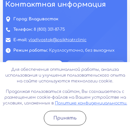
Контактная информация
Город:
Владивосток
Телефон:
8 (800) 301-87-75
E-mail:
vladivostok@psikhiatr.clinic
Режим работы:
Круглосуточно, без выходных
Срочный вызов
Узнать стоимость
Для обеспечения оптимальной работы, анализа
использования и улучшения пользовательского опыта
на сайте используются технологии cookie.
Продолжая пользоваться сайтом, Вы соглашаетесь с
размещением cookie-файлов на Вашем устройстве на
условиях, изложенных в
Политике конфиденциальности.
Принять
Записатьcя
Позвонить