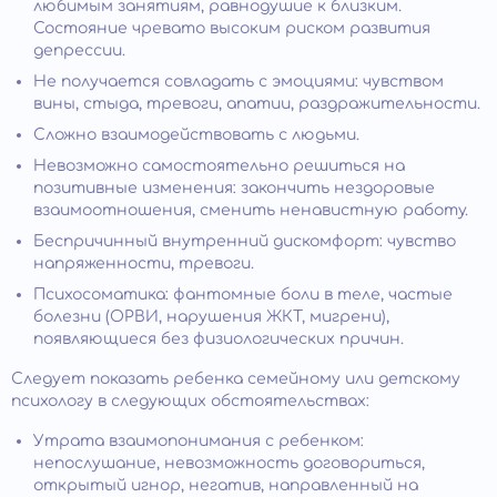
любимым занятиям, равнодушие к близким.
Состояние чревато высоким риском развития
депрессии.
Не получается совладать с эмоциями: чувством
вины, стыда, тревоги, апатии, раздражительности.
Сложно взаимодействовать с людьми.
Невозможно самостоятельно решиться на
позитивные изменения: закончить нездоровые
взаимоотношения, сменить ненавистную работу.
Беспричинный внутренний дискомфорт: чувство
напряженности, тревоги.
Психосоматика: фантомные боли в теле, частые
болезни (ОРВИ, нарушения ЖКТ, мигрени),
появляющиеся без физиологических причин.
Следует показать ребенка семейному или детскому
психологу в следующих обстоятельствах:
Утрата взаимопонимания с ребенком:
непослушание, невозможность договориться,
открытый игнор, негатив, направленный на