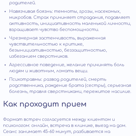
родителей.
Навязчивая боязнь: темноты, грозы, насекомых,
микробов. Страх причиняет страдания, подавляет
активность, инициативность маленькой личности,
взращивает чувство беспомощности.
Чрезмерная застенчивость, выраженная
чувствительностью к критике,
безынициативностью, беззащитностью,
избеганием сверстников.
Агрессивное поведение, желание причинять боль
людям и животным, ломать вещи.
Психотравмы: развод родителей, смерть
родственника, рождение брата (сестры), серьезная
болезнь, травля сверстниками, пережитое насилие.
Как проходит прием
Формат встреч согласуется между клиентом и
психологом: онлайн, встреча в клинике, выезд на дом.
Сеанс занимает 45-60 минут, разбивается на