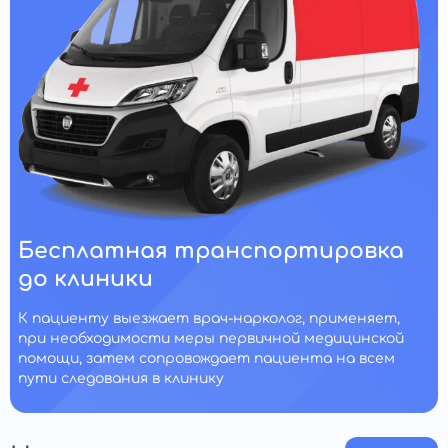
Бесплатная транспортировка
до клиники
К пациенту выезжает врач-нарколог, применяет,
при необходимости меры первичной медицинской
помощи, затем сопровождает пациента на всем
пути следования в клинику