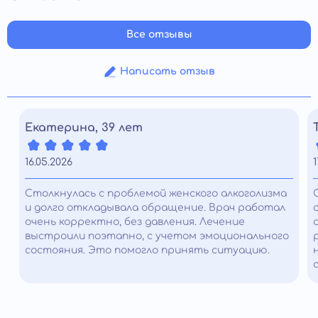
за консультацией.
Все отзывы
Написать отзыв
Екатерина, 39 лет
16.05.2026
1
Столкнулась с проблемой женского алкоголизма
и долго откладывала обращение. Врач работал
очень корректно, без давления. Лечение
выстроили поэтапно, с учетом эмоционального
состояния. Это помогло принять ситуацию.