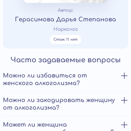
Автор:
Герасимова Дарья Степанова
Нарколог
Стаж: 11 лет
Часто задаваемые вопросы
Можно ли избавиться от
женского алкоголизма?
Избавиться от зависимости возможно, если
Можно ли закодировать женщину
начать работу вовремя и выбрать
от алкоголизма?
подходящий формат помощи. Женский
организм и психика действительно
Кодирование применяется и у женщин, однако
Может ли женщина
реагируют на алкоголь иначе, но это не
эффективность зависит от внутреннего