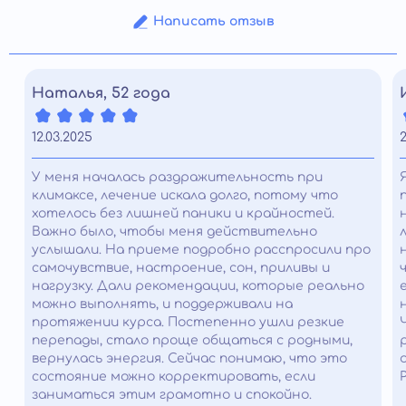
Написать отзыв
Наталья, 52 года
12.03.2025
2
У меня началась раздражительность при
климаксе, лечение искала долго, потому что
хотелось без лишней паники и крайностей.
Важно было, чтобы меня действительно
услышали. На приеме подробно расспросили про
самочувствие, настроение, сон, приливы и
нагрузку. Дали рекомендации, которые реально
можно выполнять, и поддерживали на
протяжении курса. Постепенно ушли резкие
перепады, стало проще общаться с родными,
вернулась энергия. Сейчас понимаю, что это
состояние можно корректировать, если
заниматься этим грамотно и спокойно.