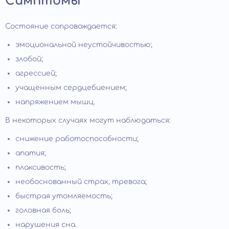
Симптомы
Состояние сопровождается:
эмоциональной неустойчивостью;
злобой;
агрессией;
учащенным сердцебиением;
напряжением мышц.
В некоторых случаях могут наблюдаться:
снижение работоспособности;
апатия;
плаксивость;
необоснованный страх, тревога;
быстрая утомляемость;
головная боль;
нарушения сна.