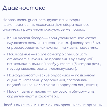
Диагностика
Нервозность диагностируют психиатры,
психотерапевты, психологи. Для сбора полного
анамнеза применяют следующие методики:
Клиническая беседа — врач уточняет, как часто
случаются вспышки гнева, какими факторами были
спровоцированы, как влияют на жизнь пациента;
Наблюдение — в ходе осмотра специалист
отмечает визуальные проявления чрезмерной
психоэмоциональной возбудимости (быстрая речь,
неусидчивость, резкая жестикуляция);
Психодиагностические опросники — позволяют
оценить степень раздражения, составить
подробный психологический портрет пациенты;
Проективные тесты — помогают обнаружить
скрытые черты характера.
Чтобы выявить или исключить органические причины