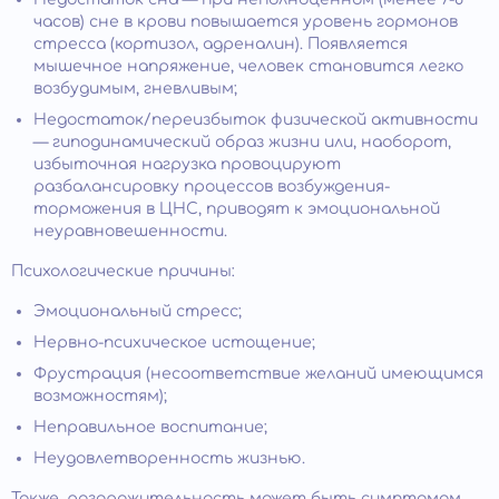
часов) сне в крови повышается уровень гормонов
стресса (кортизол, адреналин). Появляется
мышечное напряжение, человек становится легко
возбудимым, гневливым;
Недостаток/переизбыток физической активности
— гиподинамический образ жизни или, наоборот,
избыточная нагрузка провоцируют
разбалансировку процессов возбуждения-
торможения в ЦНС, приводят к эмоциональной
неуравновешенности.
Психологические причины:
Эмоциональный стресс;
Нервно-психическое истощение;
Фрустрация (несоответствие желаний имеющимся
возможностям);
Неправильное воспитание;
Неудовлетворенность жизнью.
Также, раздражительность может быть симптомом