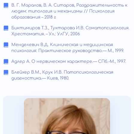
В. Г. Маралов, В. А. Ситаров, Раздражительность к
людям: типология и механизмы // Психология
образования – 2018 г
Биктимиров Т.З., Тухтарова И.В. Соматопсихология.
Хрестоматия. – Ул.: УлГУ, 2006
Менделевич В.Д. Клиническая и медицинская
психология: Практичес­кое руководство.— М., 1999.
Адлер А. О нервическом характере.— СПб.-М., 1997.
Блейхер В.М., Крук И.В. Патопсихологическая
диагностика.— Киев, 1980.