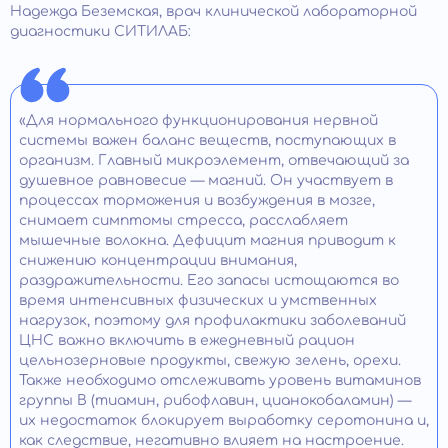
Надежда Беземская, врач клинической лабораторной
диагностики СИТИЛАБ:
«Для нормального функционирования нервной
системы важен баланс веществ, поступающих в
организм. Главный микроэлемент, отвечающий за
душевное равновесие — магний. Он участвует в
процессах торможения и возбуждения в мозге,
снимает симптомы стресса, расслабляет
мышечные волокна. Дефицит магния приводит к
снижению концентрации внимания,
раздражительности. Его запасы истощаются во
время интенсивных физических и умственных
нагрузок, поэтому для профилактики заболеваний
ЦНС важно включить в ежедневный рацион
цельнозерновые продукты, свежую зелень, орехи.
Также необходимо отслеживать уровень витаминов
группы В (тиамин, рибофлавин, цианокобаламин) —
их недостаток блокирует выработку серотонина и,
как следствие, негативно влияет на настроение.