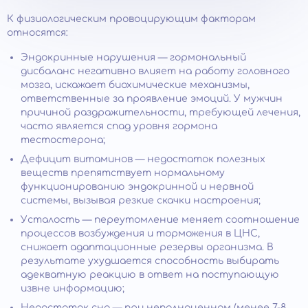
К физиологическим провоцирующим факторам
относятся:
Эндокринные нарушения — гормональный
дисбаланс негативно влияет на работу головного
мозга, искажает биохимические механизмы,
ответственные за проявление эмоций. У мужчин
причиной раздражительности, требующей лечения,
часто является спад уровня гормона
тестостерона;
Дефицит витаминов — недостаток полезных
веществ препятствует нормальному
функционированию эндокринной и нервной
системы, вызывая резкие скачки настроения;
Усталость — переутомление меняет соотношение
процессов возбуждения и торможения в ЦНС,
снижает адаптационные резервы организма. В
результате ухудшается способность выбирать
адекватную реакцию в ответ на поступающую
извне информацию;
Недостаток сна — при неполноценном (менее 7-8