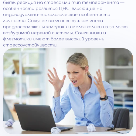
быть реакция на стресс или тип темперамента —
особенности развития ЦНС, влияющие на
индивидуально-психологические особенности
личности. Сильнее всего к вспышкам гнева
предрасположены холерики и меланхолики из-за легко
возбудимой нервной системы. Сангвиники и
флегматики имеют более высокий уровень
стрессоустойчивости.