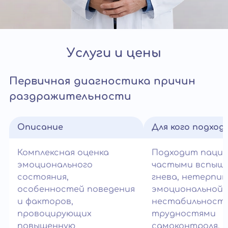
Услуги и цены
Первичная диагностика причин
раздражительности
Описание
Для кого подход
Комплексная оценка
Подходит паци
эмоционального
частыми вспыш
состояния,
гнева, нетерпи
особенностей поведения
эмоциональной
и факторов,
нестабильност
провоцирующих
трудностями
повышенную
самоконтроля.