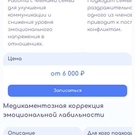
Работа с членами семьи
Подходит семьям
для улучшения
раздражительно
коммуникации и
одного из членов
снижения уровня
приводит к пос
эмоционального
конфликтам.
напряжения в
отношениях.
Цена
от 6 000 ₽
Записатьcя
Медикаментозная коррекция
эмоциональной лабильности
Описание
Для кого подход