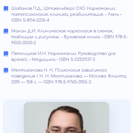
Шабанов П.Д., Штакельберг О.Ю. Наркомании:
патопсихология, клиника, реабилитация. – Лань –
ISBN 5-8114-0210-4
Малин Д.И. Клиническая наркология в схемах,
таблицах и рисунках. – Вузовская книга – ISBN 978-5-
9502-0500-2
Пятницкая И.Н. Наркомании: Руководство для
врачей. – Медицина – ISBN 5-22501137-3
Мехтиханова Н. Н. Психология зависимого
поведения / Н. Н. Мехтиханова. — Москва: Флинта,
2019. — 158 с. — ISBN 978-5-9765-0155-3