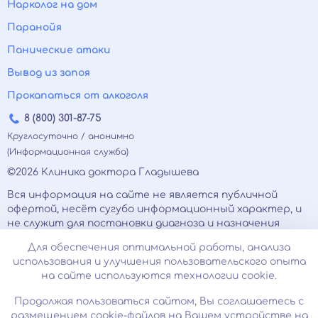
Нарколог на дом
Паранойя
Панические атаки
Вывод из запоя
Прокапаться от алкоголя
8 (800) 301-87-75
Круглосуточно / анонимно
(Информационная служба)
©2026 Клиника доктора Гладышева
Вся информация на сайте не является публичной
офертой, несёт сугубо информационный характер, и
не служит для постановки диагноза и назначения
лечения.
Для обеспечения оптимальной работы, анализа
Есть противопоказания, необходимо
использования и улучшения пользовательского опыта
проконсультироваться с врачом. Консультационные
на сайте используются технологии cookie.
услуги, оказываемые по телефону, мессенджерам и в
соцсетях носят исключительно информационный
Продолжая пользоваться сайтом, Вы соглашаетесь с
характер и не являются медицинскими услугами.
размещением cookie-файлов на Вашем устройстве на