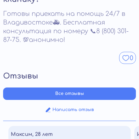
последовательность укрепляют мотивацию
от одного до трех месяцев. В тяжелых случаях
зависимого. Совместная работа семьи и
Готовы приехать на помощь 24/7 в
срок увеличивается. Каждый этап требует
специалистов увеличивает шансы на
Владивостоке🚑. Бесплатная
времени: детоксикация — до недели,
восстановление.
восстановление — 2–4 недели, психотерапия и
консультация по номеру 📞8 (800) 301-
адаптация — еще 2–6 недель. Программа
87-75. 💯анонимно!
корректируется в процессе и всегда
подбирается индивидуально
0
Отзывы
Все отзывы
Написать отзыв
Максим, 28 лет