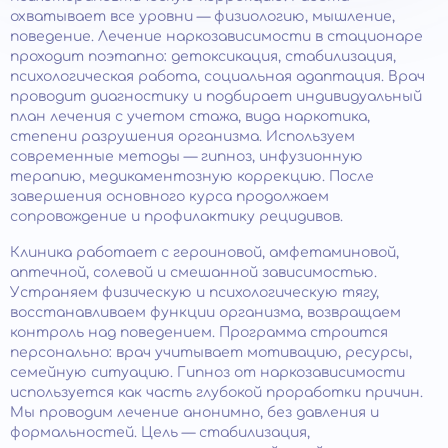
охватывает все уровни — физиологию, мышление,
поведение. Лечение наркозависимости в стационаре
проходит поэтапно: детоксикация, стабилизация,
психологическая работа, социальная адаптация. Врач
проводит диагностику и подбирает индивидуальный
план лечения с учетом стажа, вида наркотика,
степени разрушения организма. Используем
современные методы — гипноз, инфузионную
терапию, медикаментозную коррекцию. После
завершения основного курса продолжаем
сопровождение и профилактику рецидивов.
Клиника работает с героиновой, амфетаминовой,
аптечной, солевой и смешанной зависимостью.
Устраняем физическую и психологическую тягу,
восстанавливаем функции организма, возвращаем
контроль над поведением. Программа строится
персонально: врач учитывает мотивацию, ресурсы,
семейную ситуацию. Гипноз от наркозависимости
используется как часть глубокой проработки причин.
Мы проводим лечение анонимно, без давления и
формальностей. Цель — стабилизация,