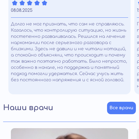
08.08.2025
1
Долго не мог признать, что сам не справляюсь.
Казалось, что контролирую ситуацию, но жизнь
постепенно разваливалась. Решился на лечение
наркомании после серьезного разговора с
близкими. Здесь не давили и не читали нотаций,
а спокойно объясняли, что происходит и почему
так важно поэтапно работать. Было непросто,
особенно в начале, но поддержка и понятный
подход помогли удержаться. Сейчас учусь жить
без постоянного напряжения и с ясной головой.
Наши врачи
Все врачи