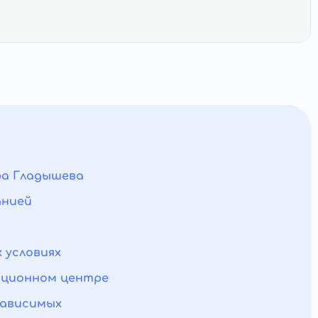
ра Гладышева
анией
 условиях
ационном центре
зависимых