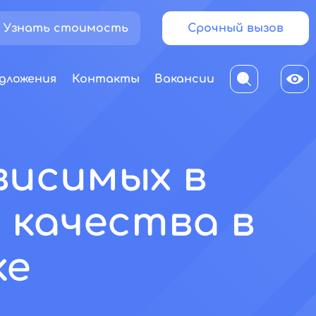
Узнать стоимость
Срочный вызов
дложения
Контакты
Вакансии
висимых в
 качества в
ке