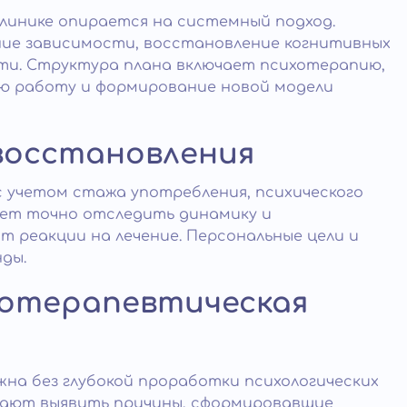
линике опирается на системный подход.
ие зависимости, восстановление когнитивных
ти. Структура плана включает психотерапию,
ю работу и формирование новой модели
восстановления
 учетом стажа употребления, психического
яет точно отследить динамику и
 реакции на лечение. Персональные цели и
ды.
хотерапевтическая
на без глубокой проработки психологических
гают выявить причины, сформировавшие