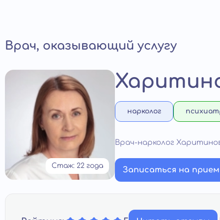
Врач, оказывающий услугу
Харитино
нарколог
психиат
Врач-нарколог Харитино
Стаж: 22 года
Записаться на прием