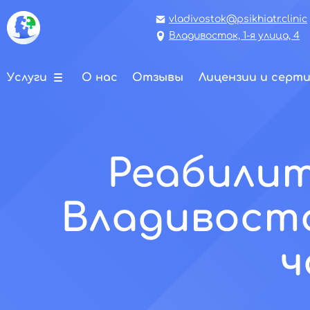
vladivostok@psikhiatr.clinic
Владивосток, 1-я улица, 4
Услуги
О нас
Отзывы
Лицензии и серт
Реабилит
Владивосто
ч