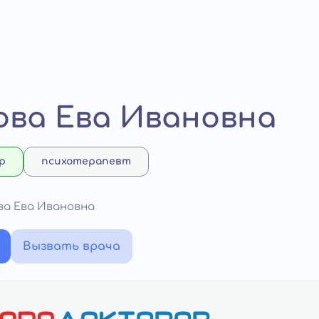
ва Ева Ивановна
р
психотерапевт
ва Ева Ивановна
Вызвать врача