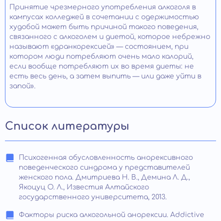
Принятие чрезмерного употребления алкоголя в
кампусах колледжей в сочетании с одержимостью
худобой может быть причиной такого поведения,
связанного с алкоголем и диетой, которое небрежно
называют «дранкорексией» — состоянием, при
котором люди потребляют очень мало калорий,
если вообще потребляют их во время диеты: не
есть весь день, а затем выпить — или даже уйти в
запой».
Список литературы
Психогенная обусловленность анорексивного
поведенческого синдрома у представителей
женского пола. Дмитриева Н. В., Демина Л. Д.,
Якоцуц О. Л., Известия Алтайского
государственного университета, 2013.
Факторы риска алкогольной анорексии. Addictive