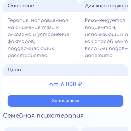
Описание
Для кого подход
Терапия, направленная
Рекомендуется
на снижение тяги к
пациентам,
алкоголю и устранение
использующим ал
факторов,
как способ контр
поддерживающих
веса или подавле
расстройство.
аппетита.
Цена
от 6 000 ₽
Записатьcя
Семейная психотерапия