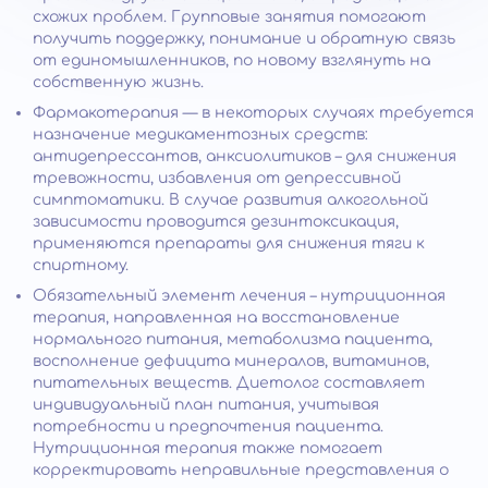
схожих проблем. Групповые занятия помогают
получить поддержку, понимание и обратную связь
от единомышленников, по новому взглянуть на
собственную жизнь.
Фармакотерапия — в некоторых случаях требуется
назначение медикаментозных средств:
антидепрессантов, анксиолитиков – для снижения
тревожности, избавления от депрессивной
симптоматики. В случае развития алкогольной
зависимости проводится дезинтоксикация,
применяются препараты для снижения тяги к
спиртному.
Обязательный элемент лечения – нутриционная
терапия, направленная на восстановление
нормального питания, метаболизма пациента,
восполнение дефицита минералов, витаминов,
питательных веществ. Диетолог составляет
индивидуальный план питания, учитывая
потребности и предпочтения пациента.
Нутриционная терапия также помогает
корректировать неправильные представления о