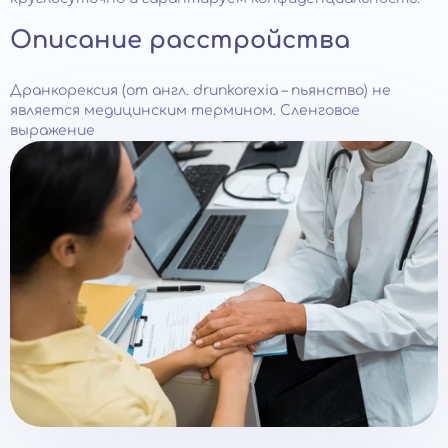
Описание расстройства
Дранкорексия (от англ. drunkorexia – пьянство) не
является медицинским термином. Сленговое
выражение