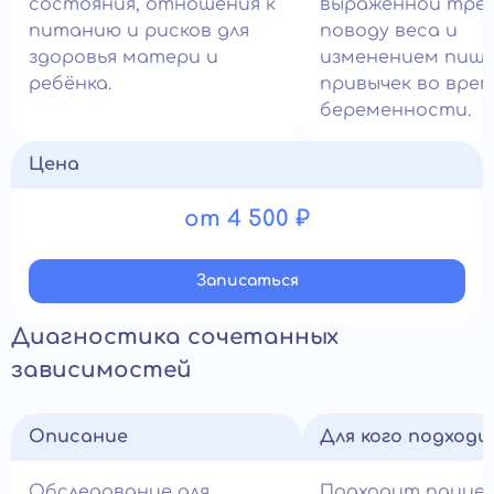
состояния, отношения к
выраженной трев
питанию и рисков для
поводу веса и
здоровья матери и
изменением пищ
ребёнка.
привычек во врем
беременности.
Цена
от 4 500 ₽
Записатьcя
Диагностика сочетанных
зависимостей
Описание
Для кого подход
Обследование для
Подходит пацие