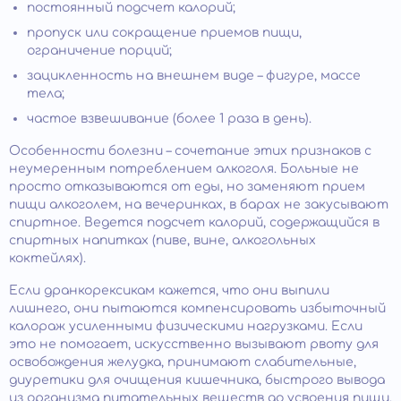
постоянный подсчет калорий;
пропуск или сокращение приемов пищи,
ограничение порций;
зацикленность на внешнем виде – фигуре, массе
тела;
частое взвешивание (более 1 раза в день).
Особенности болезни – сочетание этих признаков с
неумеренным потреблением алкоголя. Больные не
просто отказываются от еды, но заменяют прием
пищи алкоголем, на вечеринках, в барах не закусывают
спиртное. Ведется подсчет калорий, содержащийся в
спиртных напитках (пиве, вине, алкогольных
коктейлях).
Если дранкорексикам кажется, что они выпили
лишнего, они пытаются компенсировать избыточный
калораж усиленными физическими нагрузками. Если
это не помогает, искусственно вызывают рвоту для
освобождения желудка, принимают слабительные,
диуретики для очищения кишечника, быстрого вывода
из организма питательных веществ до усвоения пищи.