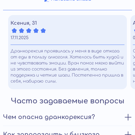
Ксения, 31
17.11.2025
0
Дранкорексия проявилась у меня в виде отказа
от еды в пользу алкоголя. Хотелось быть худой и
не чувствовать эмоции. Врач помог мягко выйти
из этого состояния. Без давления, только
поддержка и четкие шаги. Постепенно пришла в
себя, набираю силы.
Часто задаваемые вопросы
Чем опасна дранкорексия?
Дранкорексия, прежде всего, опасна формированием
Как заподозрить у близкого