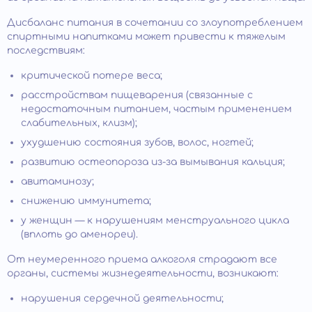
Дисбаланс питания в сочетании со злоупотреблением
спиртными напитками может привести к тяжелым
последствиям:
критической потере веса;
расстройствам пищеварения (связанные с
недостаточным питанием, частым применением
слабительных, клизм);
ухудшению состояния зубов, волос, ногтей;
развитию остеопороза из-за вымывания кальция;
авитаминозу;
снижению иммунитета;
у женщин — к нарушениям менструального цикла
(вплоть до аменореи).
От неумеренного приема алкоголя страдают все
органы, системы жизнедеятельности, возникают:
нарушения сердечной деятельности;