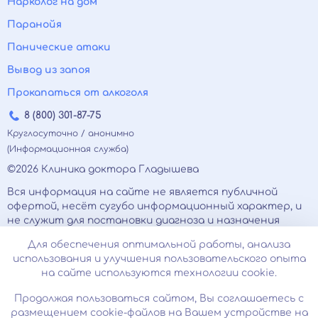
Нарколог на дом
Паранойя
Панические атаки
Вывод из запоя
Прокапаться от алкоголя
8 (800) 301-87-75
Круглосуточно / анонимно
(Информационная служба)
©2026 Клиника доктора Гладышева
Вся информация на сайте не является публичной
офертой, несёт сугубо информационный характер, и
не служит для постановки диагноза и назначения
лечения.
Для обеспечения оптимальной работы, анализа
Есть противопоказания, необходимо
использования и улучшения пользовательского опыта
проконсультироваться с врачом. Консультационные
на сайте используются технологии cookie.
услуги, оказываемые по телефону, мессенджерам и в
соцсетях носят исключительно информационный
Продолжая пользоваться сайтом, Вы соглашаетесь с
характер и не являются медицинскими услугами.
размещением cookie-файлов на Вашем устройстве на