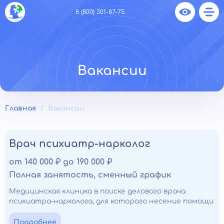
8 (800) 301-87-75
Вакансии
Главная
Вакансии
Врач психиатр-нарколог
от 140 000 ₽ до 190 000 ₽
Полная занятость, сменный график
Медицинская клиника в поиске делового врача
психиатра-нарколога, для которого несение помощи
- это призвание. Если вы имеете отличные
профессиональные навыки в своей области и
Подробнее