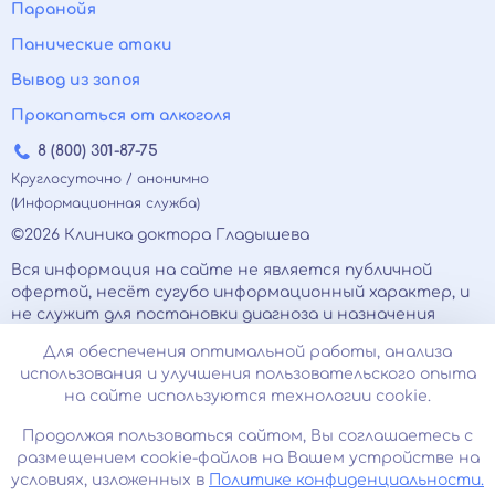
Паранойя
Панические атаки
Вывод из запоя
Прокапаться от алкоголя
8 (800) 301-87-75
Круглосуточно / анонимно
(Информационная служба)
©2026 Клиника доктора Гладышева
Вся информация на сайте не является публичной
офертой, несёт сугубо информационный характер, и
не служит для постановки диагноза и назначения
лечения.
Для обеспечения оптимальной работы, анализа
Есть противопоказания, необходимо
использования и улучшения пользовательского опыта
проконсультироваться с врачом. Консультационные
на сайте используются технологии cookie.
услуги, оказываемые по телефону, мессенджерам и в
соцсетях носят исключительно информационный
Продолжая пользоваться сайтом, Вы соглашаетесь с
характер и не являются медицинскими услугами.
размещением cookie-файлов на Вашем устройстве на
Оставаясь на сайте вы соглашаетесь на
условиях, изложенных в
Политике конфиденциальности.
использование cookies. 18+