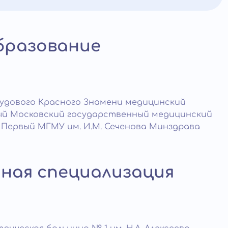
бразование
рудового Красного Знамени медицинский
вый Московский государственный медицинский
 Первый МГМУ им. И.М. Сеченова Минздрава
ная специализация