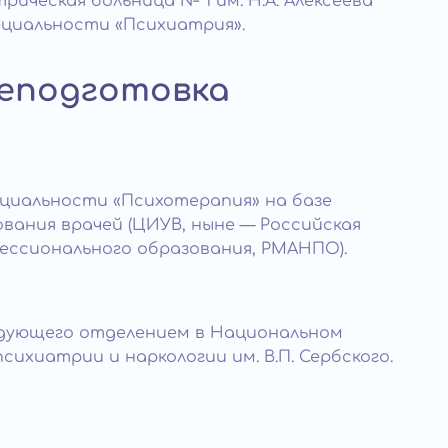
рическая больница № 1 им. Н.А. Алексеева
ециальности «Психиатрия».
еподготовка
циальности «Психотерапия» на базе
ания врачей (ЦИУВ, ныне — Российская
ессионального образования, РМАНПО).
едующего отделением в Национальном
ихиатрии и наркологии им. В.П. Сербского.