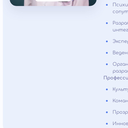
Психи
сопут
Разра
интег
Экспе
Веден
Орган
разра
Професси
Культ
Коман
Прозр
Иннов