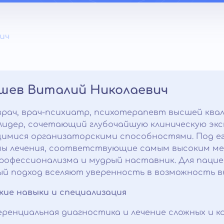
ич
шев Виталий Николаевич
врач, врач-психиатр, психотерапевт высшей ква
Лидер, сочетающий глубочайшую клиническую экс
имися организаторскими способностями. Под ег
ы лечения, соответствующие самым высоким ме
рофессионализма и мудрый наставник. Для пацие
й подход вселяют уверенность в возможность вы
кие навыки и специализация
ренциальная диагностика и лечение сложных и 