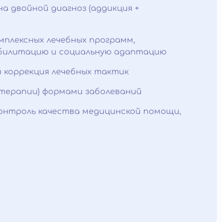
а двойной диагноз (аддикция +
мплексных лечебных программ,
билитацию и социальную адаптацию
и коррекция лечебных тактик
терапии) формами заболеваний
контроль качества медицинской помощи,