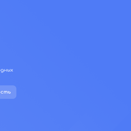
одных
ость