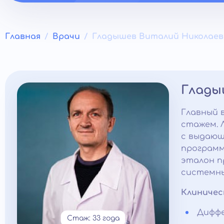
Главная
Врачи
Гладышев Виталий Николаев
Глады
Главный 
стажем. 
с выдающ
программ
эталон п
системны
Клиничес
Диффе
Стаж: 33 года