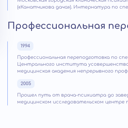
Московская городская клиническая психиат
(«Канатчикова дача»). Интернатура по сп
Профессиональная пер
1994
Профессиональная переподготовка по спе
Центрального института усовершенствов
медицинская академия непрерывного проф
2005
Прошел путь от врача-психиатра до зав
медицинском исследовательском центре пс