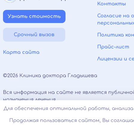
Контакты
Согласие на 
Узнать стоимость
персональны
Срочный вызов
Политика ко
Прайс-лист
Карта сайта
Лицензии и 
©2026 Клиника доктора Гладышева
Вся информация на сайте не является публично
назначения лечения.
Есть противопоказания, необходимо проконсуль
Для обеспечения оптимальной работы, анализа 
соцсетях носят исключительно информационный
Продолжая пользоваться сайтом, Вы соглаша
Оставаясь на сайте вы соглашаетесь на использ