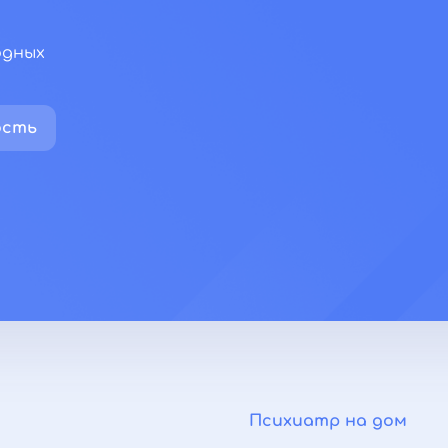
одных
ость
Психиатр на дом