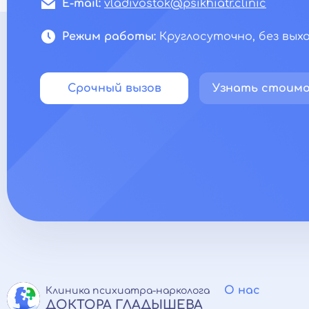
E-mail:
vladivostok@psikhiatr.clinic
Режим работы:
Круглосуточно, без вых
Срочный вызов
Узнать стоим
О нас
Клиника психиатра-нарколога
ДОКТОРА ГЛАДЫШЕВА