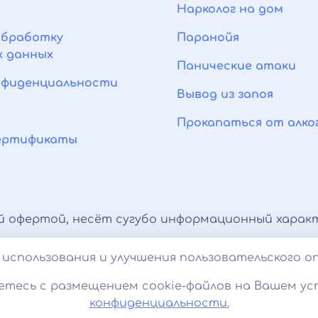
Нарколог на дом
обработку
Паранойя
х данных
Панические атаки
нфиденциальности
Вывод из запоя
Прокапаться от алко
сертификаты
й офертой, несёт сугубо информационный характ
тироваться с врачом. Консультационные услуги,
использования и улучшения пользовательского о
 характер и не являются медицинскими услугам
етесь с размещением cookie-файлов на Вашем ус
ование cookies. 18+
конфиденциальности.