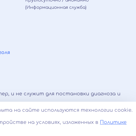
Круглосуточно / анонимно
(Информационная служба)
голя
ер, и не служит для постановки диагноза и
 оказываемые по телефону, мессенджерам и в
пыта на сайте используются технологии cookie.
и.
тройстве на условиях, изложенных в
Политике